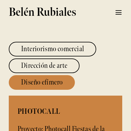
Saltar
Belén Rubiales
Toggl
al
Navig
Sobre mí
contenido
Interiorismo comercial
Proyectos
Dirección de arte
Contacta
Diseño efímero
PHOTOCALL
Proyecto: Photocall Fiestas de la